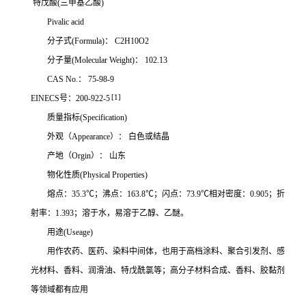
特戊酸(三甲基乙酸)
Pivalic acid
分子式(Formula)： C2H10O2
分子量(Molecular Weight)： 102.13
CAS No.： 75-98-9
[1]
EINECS号：200-922-5
质量指标(Specification)
外观（Appearance）： 白色或结晶
产地（Orgin）： 山东
物化性质(Physical Properties)
熔点：35.3℃；沸点：163.8℃；闪点：73.9℃相对密度：0.905；折
射率：1.393；溶于水，易溶于乙醇、乙醚。
用途(Useage)
用作农药、医药、染料中间体，也用于高档涂料、聚合引发剂、感
光材料、香料、润滑油、特戊酰氯等；高分子材料合成、香料、胶黏剂
等领域都有应用