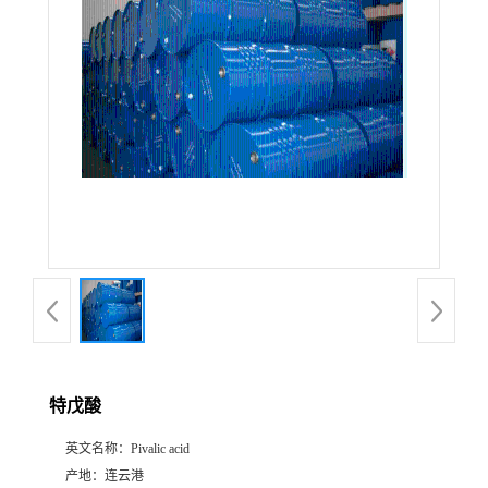
公
司
动
态
产
品
展
特戊酸
厅
英文名称：
Pivalic acid
联
产地：
连云港