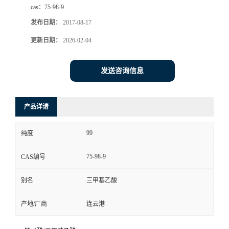
cas：
75-98-9
系
发布日期：
2017-08-17
更新日期：
2026-02-04
方
式
发送咨询信息
在
产品详请
线
99
纯度
留
75-98-9
CAS编号
言
别名
三甲基乙酸
产地/厂商
连云港