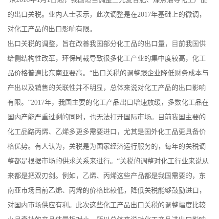
公
的出口关税。业内人士表示，此次调整是在2017年基础上的微调，
对化工产品的出口影响有限。
司
出口关税的调整，旨在改善我国部分化工品的出口量，目前我国供
给侧结构性改革，环保制裁导致很多化工产业的集中度较高，化工
动
品价格普遍比东南亚要高。“出口关税的调整跟企业降低财务成本与
态
产出以及销售的关联性并不明显，总体来说对化工产品的出口影响
有限。”2017年，我国主要的化工产品出口增速放缓，多数化工品在
产
国内产能严重过剩的同时，也无法打开国际市场。目前我国主要的
化工品路丙烯、乙烯多更多需要进口，尤其是国外化工品更具备价
品
格优势。有人认为，关税是为国家经济运行服务的，每年的关税调
整都是根据市场的供求关系来进行。“关税的调整对化工行业来说从
展
来都是把双刃剑。例如，乙烯、丙烯这些产品都是我国需要的，东
厅
南亚市场目前乙烯、丙烯的价格比较低，降低关税能够鼓励进口，
对国内市场供应有利。此次这些化工产品出口关税的调整幅度比较
联