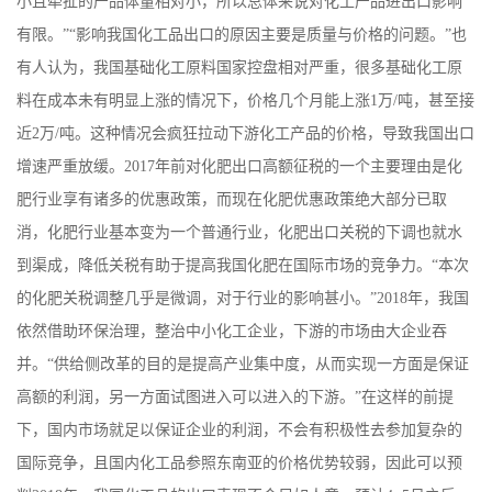
小且牵扯的产品体量相对小，所以总体来说对化工产品进出口影响
有限。”“影响我国化工品出口的原因主要是质量与价格的问题。”也
系
有人认为，我国基础化工原料国家控盘相对严重，很多基础化工原
方
料在成本未有明显上涨的情况下，价格几个月能上涨1万/吨，甚至接
近2万/吨。这种情况会疯狂拉动下游化工产品的价格，导致我国出口
式
增速严重放缓。2017年前对化肥出口高额征税的一个主要理由是化
肥行业享有诸多的优惠政策，而现在化肥优惠政策绝大部分已取
在
消，化肥行业基本变为一个普通行业，化肥出口关税的下调也就水
线
到渠成，降低关税有助于提高我国化肥在国际市场的竞争力。“本次
的化肥关税调整几乎是微调，对于行业的影响甚小。”2018年，我国
留
依然借助环保治理，整治中小化工企业，下游的市场由大企业吞
并。“供给侧改革的目的是提高产业集中度，从而实现一方面是保证
言
高额的利润，另一方面试图进入可以进入的下游。”在这样的前提
下，国内市场就足以保证企业的利润，不会有积极性去参加复杂的
国际竞争，且国内化工品参照东南亚的价格优势较弱，因此可以预