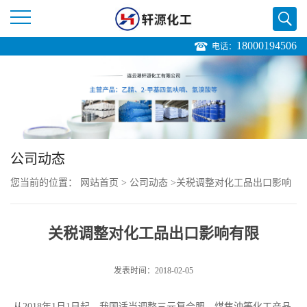
18000194506
电话：
公
司
首
页
公司动态
您当前的位置：
网站首页
>
公司动态
>
关税调整对化工品出口影响
公
有限
司
关税调整对化工品出口影响有限
介
发表时间：2018-02-05
绍
从2018年1月1日起，我国适当调整三元复合肥、煤焦油等化工产品