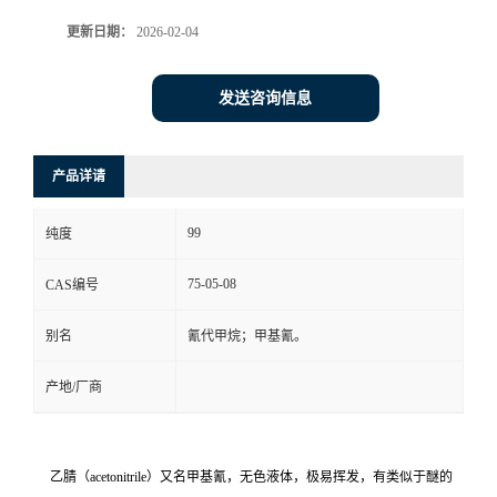
更新日期：
2026-02-04
系
方
发送咨询信息
式
产品详请
在
99
纯度
线
75-05-08
CAS编号
留
别名
氰代甲烷；甲基氰。
言
产地/厂商
乙腈（acetonitrile）又名甲基氰，无色液体，极易挥发，有类似于醚的