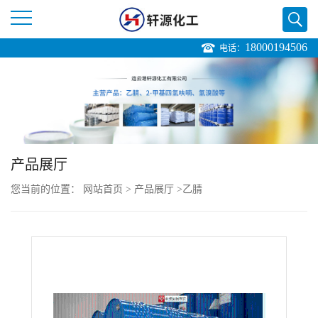
18000194506
电话：
公
司
首
页
产品展厅
您当前的位置：
网站首页
>
产品展厅
>
乙腈
公
司
介
绍