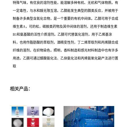
特殊气味，有优良的溶剂性能，能溶解多种有机、无机和气体物质。有
一定毒性，与水和醇无限互溶。乙腈能发生典型的腈类反应，并被用于
制备许多典型含氮化合物，是一个重要的有机中间体。乙腈可用于合成
维生素A，可的松，碳胺类药物及其中间体的溶剂，还用于制造维生素
B1和氨基酸的活性介质溶剂。乙腈可代替氯化溶剂，用于乙烯基涂
料，也用作脂肪酸的萃取剂，酒精变性剂，丁二烯萃取剂和丙烯腈合成
纤维的溶剂，在织物染色，照明，香料制造和感光材料制造中也有许多
用途。乙腈可通过醋酸氨化法、乙炔氨化法和丙烯氨氧化副产法进行置
取
相关产品：