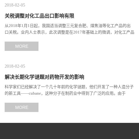
2018-02-05
关税调整对化工品出口影响有限
从2018年1月1日起，我国适当调整三元复合肥、煤焦油等化工产品的出
口关税。业内人士表示，此次调整是在2017年基础上的微调，对化工产品
的出口影响有限。出口关税的调整，旨在改善我国部分化工品...
MORE
2018-02-05
解决长期化学谜题对药物开发的影响
科学家们已经解决了一个几十年前的化学谜题，他们开发了一种人造分子
的新工具——cubane，这种分子在制药业中得到了广泛的应用。由于
cubane衍生物在药物开发、材料科学和分子工程等领域有着广泛...
MORE