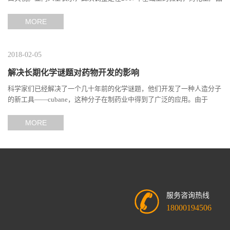
的出口影响有限。出口关税的调整，旨在改善我国部分化工品...
系
MORE
方
2018-02-05
式
解决长期化学谜题对药物开发的影响
科学家们已经解决了一个几十年前的化学谜题，他们开发了一种人造分子
在
的新工具——cubane，这种分子在制药业中得到了广泛的应用。由于
cubane衍生物在药物开发、材料科学和分子工程等领域有着广泛...
线
MORE
留
言
服务咨询热线
18000194506