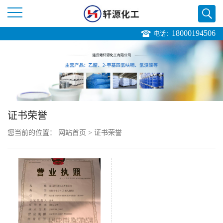
18000194506
电话：
公
司
首
页
证书荣誉
您当前的位置：
网站首页
>
证书荣誉
公
司
介
绍